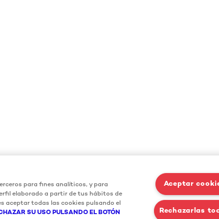
Aceptar cooki
erceros para fines analíticos, y para
rfil elaborado a partir de tus hábitos de
s aceptar todas las cookies pulsando el
Rechazarlas to
CHAZAR SU USO PULSANDO EL BOTÓN